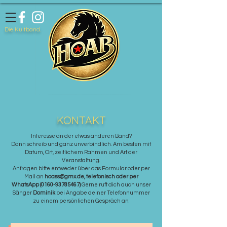
Die Kultband.
KONTAKT
Interesse an der etwas anderen Band?
Dann schreib und ganz unverbindlich. Am besten mit
Datum, Ort, zeitlichem Rahmen und Art der
Veranstaltung.
Anfragen bitte entweder über das Formular oder per
Mail an
hoass@gmx.de
, telefonisch oder per
WhatsApp
(0160-93785467)
Gerne ruft dich auch unser
Sänger
Dominik
bei Angabe deiner Telefonnummer
zu einem persönlichen Gespräch an.