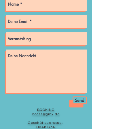
Send
BOOKING
hoass@gmx.de
Geschäftsadresse:
HoAß GbR